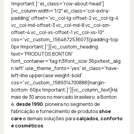
!important;}” el_class=”row-about-head”]
[vc_column width=”1/2″ el_class=”col-extra-
padding” offset=”vc_col-lg-offset-2 vc_col-lg-4
vc_col-md-offset-3 vc_col-md-8 vc_col-sm-
offset-4 vc_col-xs-offset-1 vc_col-xs-10″
css=”.vc_custom_1564672536073{padding-top:
0px !important;}”][vc_custom_heading
text=”PRODUTOS BONTON”
font_container=”tag:h3|font_size:36px|text_alig
n:left” use_theme_fonts=”yes” el_class=”have-
left-line uppercase weight-bold”
css=”.vc_custom_1589314700888{margin-
bottom: 60px !important;}”][vc_column_text]Há
mais de 30 anos no mercado brasileiro, a Bonton
é,
desde 1990
, pioneira no segmento de
fabricação e fornecimento de produtos
shoe
care
e demais soluções para
calçados, conforto
e cosméticos
.