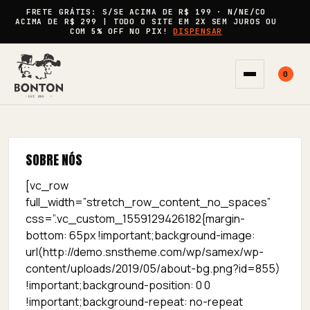
FRETE GRÁTIS:
S/SE ACIMA DE
R$ 199
· N/NE/CO
ACIMA DE
R$ 299
| TODO O SITE EM
2X SEM JUROS
OU
COM
5% OFF
NO PIX!
DISPENSAR
0
Abrir menu
SOBRE NÓS
[vc_row
full_width=”stretch_row_content_no_spaces”
css=”.vc_custom_1559129426182{margin-
bottom: 65px !important;background-image:
url(http://demo.snstheme.com/wp/samex/wp-
content/uploads/2019/05/about-bg.png?id=855)
!important;background-position: 0 0
!important;background-repeat: no-repeat