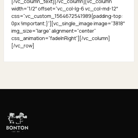
[/vc_column_text][/vc_column][vc_column
width=”1/2″ offset=”vc_col-lg-6 vc_col-md-12″
css=”.vc_custom_1564672541989{padding-top:
0px !important;}”][vc_single_image image=”3818″
img_size=”large” alignment=”center”
css_animation=”fadeInRight”][/vc_column]
[/vc_row]