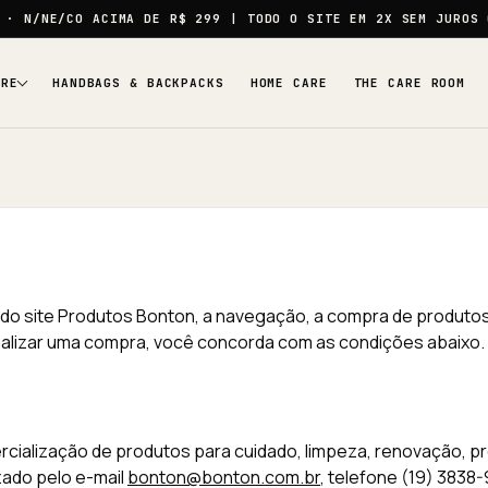
· N/NE/CO ACIMA DE
R$ 299
| TODO O SITE EM
2X SEM JUROS
ARE
HANDBAGS & BACKPACKS
HOME CARE
THE CARE ROOM
o site Produtos Bonton, a navegação, a compra de produtos,
u realizar uma compra, você concorda com as condições abaixo.
cialização de produtos para cuidado, limpeza, renovação, 
zado pelo e-mail
bonton@bonton.com.br
, telefone (19) 3838