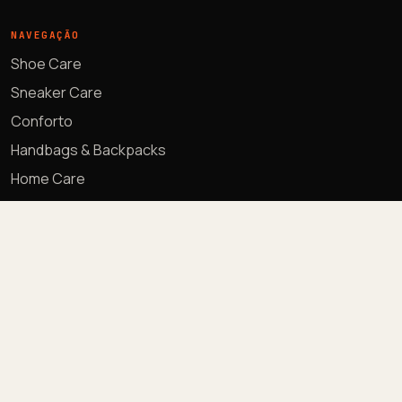
NAVEGAÇÃO
Shoe Care
Sneaker Care
Conforto
Handbags & Backpacks
Home Care
The Care Room
Sacola
Minha conta
ATENDIMENTO
Trocas e devoluções
Política de privacidade
Termos e condicoes