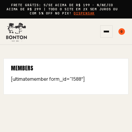
FRETE GRÁTIS:
S/SE ACIMA DE
R$ 199
· N/NE/CO
ACIMA DE
R$ 299
| TODO O SITE EM
2X SEM JUROS
OU
COM
5% OFF
NO PIX!
DISPENSAR
0
Abrir menu
MEMBERS
[ultimatemember form_id=”1588″]