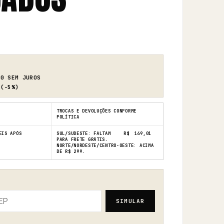
00
SEM JUROS
(-5%)
TROCAS E DEVOLUÇÕES CONFORME
POLÍTICA
EIS APÓS
SUL/SUDESTE: FALTAM
R$
149,01
PARA FRETE GRÁTIS.
NORTE/NORDESTE/CENTRO-OESTE: ACIMA
DE R$ 299.
SIMULAR