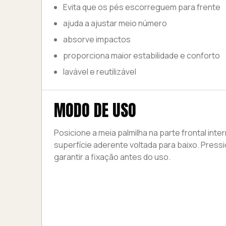
Evita que os pés escorreguem para frente
ajuda a ajustar meio número
absorve impactos
proporciona maior estabilidade e conforto
lavável e reutilizável
MODO DE USO
Posicione a meia palmilha na parte frontal inte
superfície aderente voltada para baixo. Pres
garantir a fixação antes do uso.