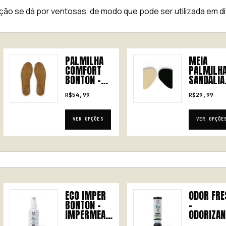
xação se dá por ventosas, de modo que pode ser utilizada em d
Este produto tem várias variantes. As opções podem ser es
Este produto tem várias v
PALMILHA
MEIA
COMFORT
PALMILH
BONTON –
SANDÁLIA
ALTO
BONTON –
R$
54,99
R$
29,99
CONFORTO E
AJUSTE
ESTABILIDAD
PARA
E AO ANDAR
CALÇADO
VER OPÇÕES
VER OPÇÕE
ECO IMPER
ODOR FRE
BONTON –
–
IMPERMEABI
ODORIZAN
LIZANTE
E