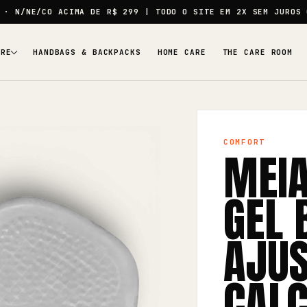
· N/NE/CO ACIMA DE
R$ 299
| TODO O SITE EM
2X SEM JUROS
ARE
HANDBAGS & BACKPACKS
HOME CARE
THE CARE ROOM
COMFORT
MEIA
GEL 
AJUS
CAL