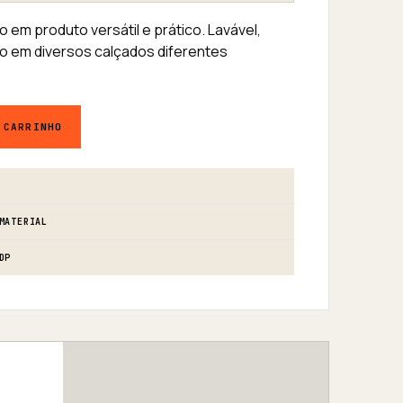
 em produto versátil e prático. Lavável,
do em diversos calçados diferentes
l Bonton - Ajuste para Calçados quantidade
 CARRINHO
MATERIAL
DP