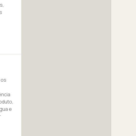
s,
s
 os
ência
roduto,
gua e
r