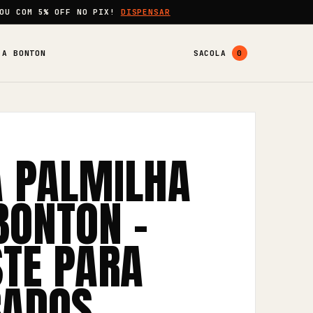
OU COM
5% OFF
NO PIX!
DISPENSAR
A BONTON
SACOLA
0
 PALMILHA
BONTON –
TE PARA
ÇADOS